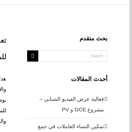
ew
ger
بحث متقدم
تع
ge
Search
للم
for:
أحدث المقالات
فعالية عرض الفيديو الشبابي –
مشروع GCE و PV
للم
وال
تمكين النساء العاملات في جمع