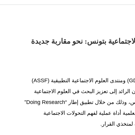
اجتماعية بتونس: نحو مقاربة جديدة
هذا التقرير يمثّل ثمرة تعاون ثلاثي بين الشبكة العالمية للتنمية (GDN) ومنتدى العلوم الاجتماعية التطبيقية (ASSF)
لتونسية (DGRS). يهدف هذا التعاون الرائد إلى تعزيز البحث في العلوم الاجتماعية
بوصفه أداة استراتيجية لدعم السياسات العمومية والتنمية في تونس، وذلك من خلال تطبيق إطار “Doing Research”
لمية أداة عملية لفهم التحولات الاجتماعية
 لمتخذي القرار.