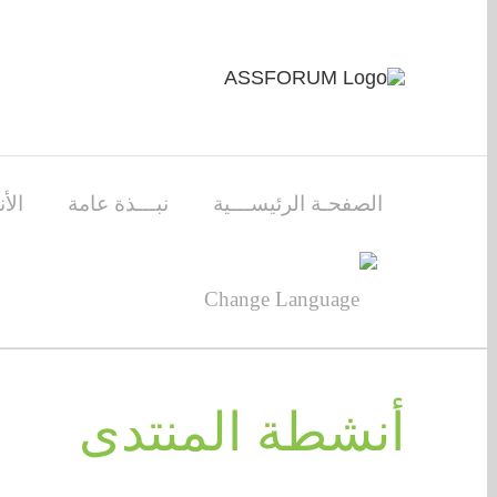
Skip
to
content
الصفحـة الرئيســـية
نبـــذة عامة
الأ
أنشطة المنتدى