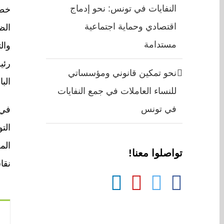
النفايات في تونس: نحو إدماج
خصو
اقتصادي وحماية اجتماعية
الظ
مستدامة
وال
رئي
نحو تمكين قانوني ومؤسساتي
الب
للنساء العاملات في جمع النفايات
في تونس
في 
الت
الم
تواصلوا معنا!
نقا